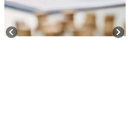
‹
›
Physiotherapeuten wählen