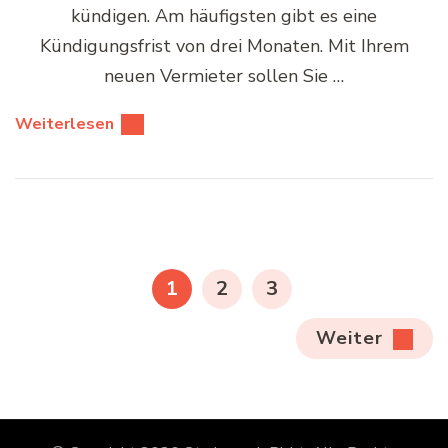
kündigen. Am häufigsten gibt es eine
Kündigungsfrist von drei Monaten. Mit Ihrem
neuen Vermieter sollen Sie …
Weiterlesen
Seitennummerierung
der
SEITE
SEITE
SEITE
1
2
3
Beiträge
Weiter