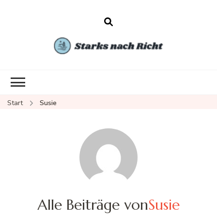
Starks nach
Inhalte rund um Haus und
Richt
Garten
Start
Susie
Alle Beiträge von
Susie